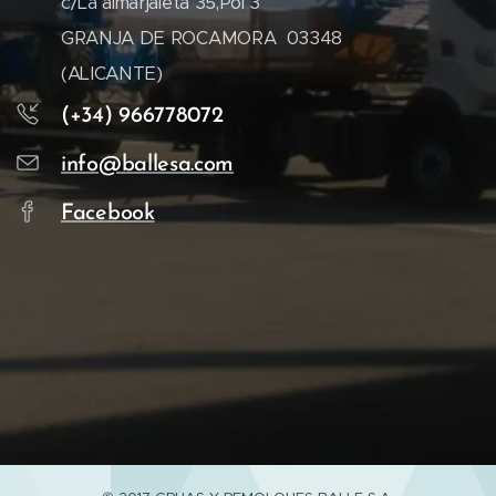
c/La almarjaleta 35,Pol 3
GRANJA DE ROCAMORA 03348
(ALICANTE)
(+34) 966778072
info@ballesa.com
Facebook