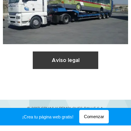
Aviso legal
© 2017 GRUAS Y REMOLQUES BALLE S.A
Comenzar
¡Crea tu página web gratis!
Creado con
Webnode